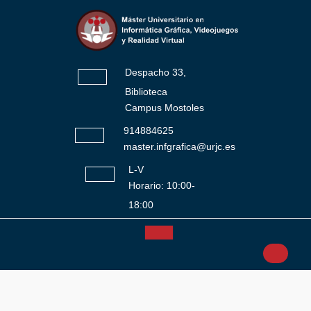
Saltar
al
contenido
Despacho 33,
Biblioteca
Campus Mostoles
914884625
master.infgrafica@urjc.es
L-V
Horario: 10:00-
18:00
Botón
Facebook
Twitter
Instagram
YouTube
de