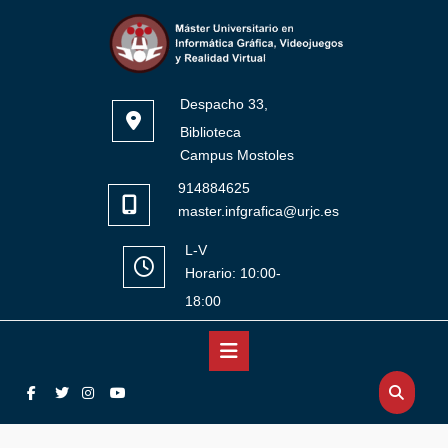
Saltar
al
contenido
Despacho 33,
Biblioteca
Campus Mostoles
914884625
master.infgrafica@urjc.es
L-V
Horario: 10:00-
18:00
Botón
Facebook
Twitter
Instagram
YouTube
de