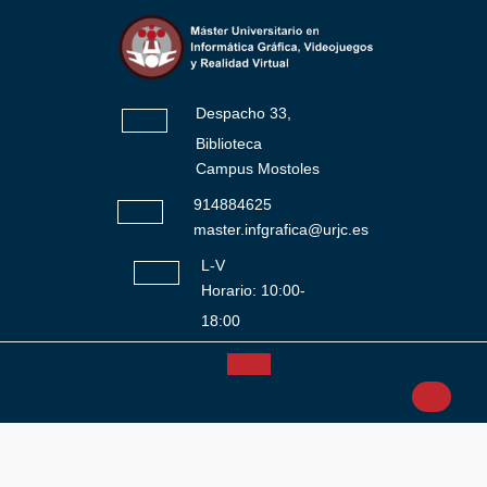
Saltar
al
contenido
Despacho 33,
Biblioteca
Campus Mostoles
914884625
master.infgrafica@urjc.es
L-V
Horario: 10:00-
18:00
Botón
Facebook
Twitter
Instagram
YouTube
de