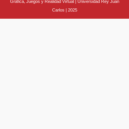
Gráfica, Juegos y Realidad Virtual | Universidad Rey Juan
Carlos | 2025
Desplazar
hacia
arriba