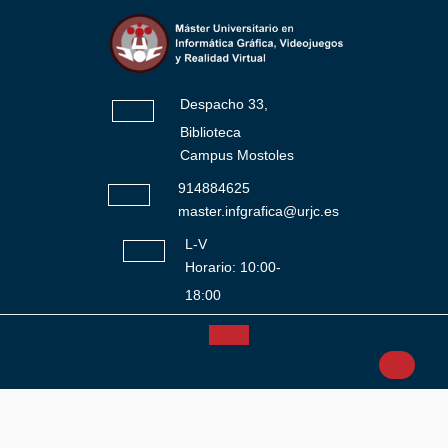
Saltar
al
contenido
Despacho 33,
Biblioteca
Campus Mostoles
914884625
master.infgrafica@urjc.es
L-V
Horario: 10:00-
18:00
Botón
Facebook
Twitter
Instagram
YouTube
de