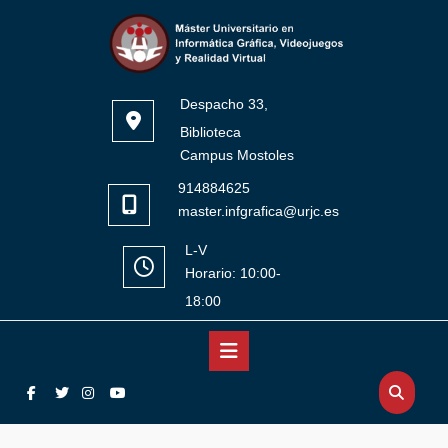
Saltar
al
contenido
Despacho 33,
Biblioteca
Campus Mostoles
914884625
master.infgrafica@urjc.es
L-V
Horario: 10:00-
18:00
Botón
Facebook
Twitter
Instagram
YouTube
de