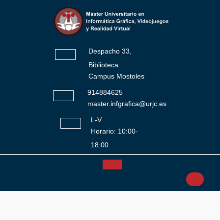
Saltar
al
contenido
Despacho 33,
Biblioteca
Campus Mostoles
914884625
master.infgrafica@urjc.es
L-V
Horario: 10:00-
18:00
Botón
Facebook
Twitter
Instagram
YouTube
de