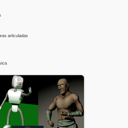
s
ras articuladas
sica