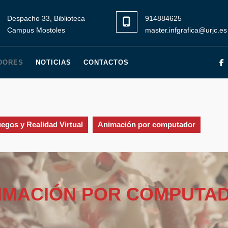
Despacho 33, Biblioteca
914884625
Campus Mostoles
master.infgrafica@urjc.es
DORES
NOTICIAS
CONTACTOS
uegos y Realidad Virtual
Animación por computador
IMACIÓN POR COMPUTA