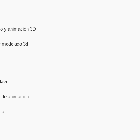
do y animación 3D
de modelado 3d
l
lave
s de animación
ica