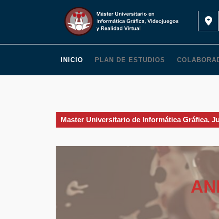
Saltar
al
contenido
INICIO
PLAN DE ESTUDIOS
COLABORA
Master Universitario de Informática Gráfica, J
AN