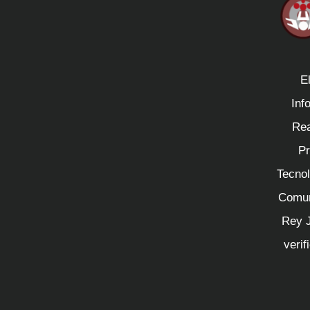
E
Inf
Rea
Pr
Tecnol
Comun
Rey J
verif