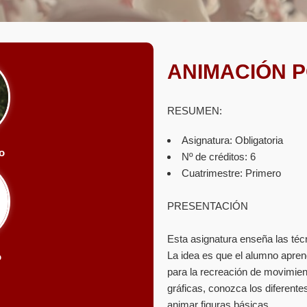
ANIMACIÓN 
RESUMEN:
Asignatura: Obligatoria
o
Nº de créditos: 6
Cuatrimestre: Primero
PRESENTACIÓN
Esta asignatura enseña las té
La idea es que el alumno apren
o
para la recreación de movimie
gráficas, conozca los diferent
animar figuras básicas.