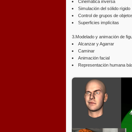
Cinemática inversa
Simulación del sólido rígido
Control de grupos de objeto
Superficies implícitas
3.Modelado y animación de figu
Alcanzar y Agarrar
Caminar
Animación facial
Representación humana bá